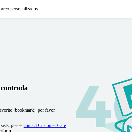
orreo personalizados
ncontrada
favorito (bookmark), por favor
sists, please
contact Customer Care
erform.