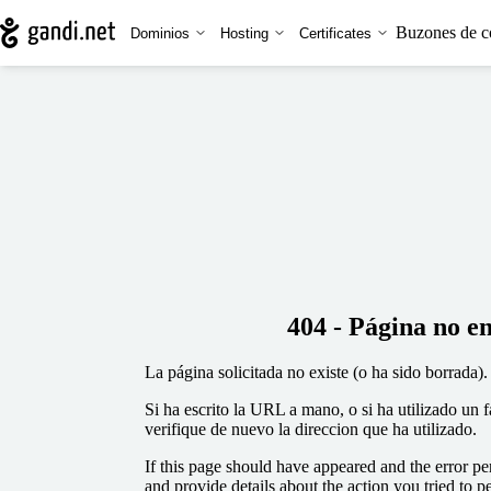
Buzones de c
Dominios
Hosting
Certificates
404 - Página no e
La página solicitada no existe (o ha sido borrada).
Si ha escrito la URL a mano, o si ha utilizado un 
verifique de nuevo la direccion que ha utilizado.
If this page should have appeared and the error per
and provide details about the action you tried to p