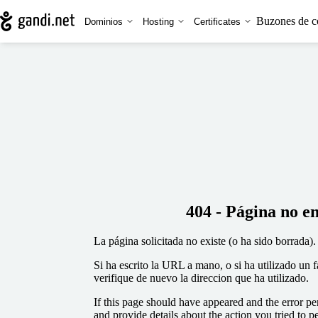
Buzones de c
Dominios
Hosting
Certificates
404 - Página no e
La página solicitada no existe (o ha sido borrada).
Si ha escrito la URL a mano, o si ha utilizado un 
verifique de nuevo la direccion que ha utilizado.
If this page should have appeared and the error per
and provide details about the action you tried to p