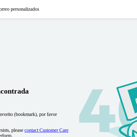
orreo personalizados
ncontrada
favorito (bookmark), por favor
sists, please
contact Customer Care
erform.