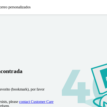
orreo personalizados
ncontrada
favorito (bookmark), por favor
sists, please
contact Customer Care
erform.