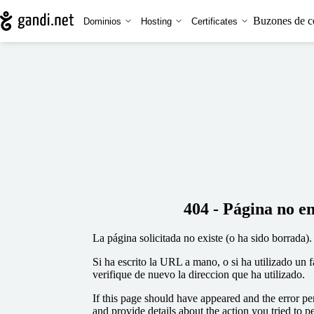
Buzones de c
Dominios
Hosting
Certificates
404 - Página no e
La página solicitada no existe (o ha sido borrada).
Si ha escrito la URL a mano, o si ha utilizado un 
verifique de nuevo la direccion que ha utilizado.
If this page should have appeared and the error per
and provide details about the action you tried to p