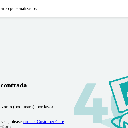
orreo personalizados
ncontrada
favorito (bookmark), por favor
sists, please
contact Customer Care
erform.