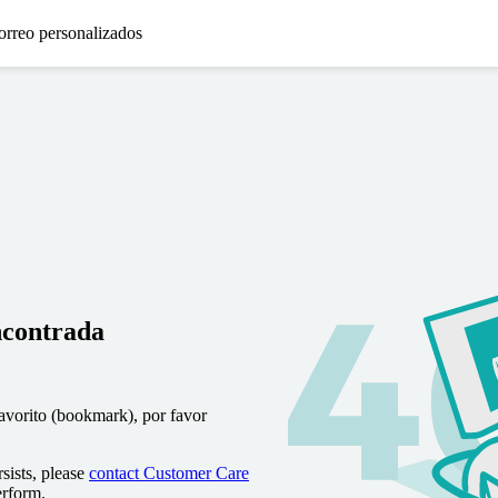
orreo personalizados
ncontrada
favorito (bookmark), por favor
sists, please
contact Customer Care
erform.