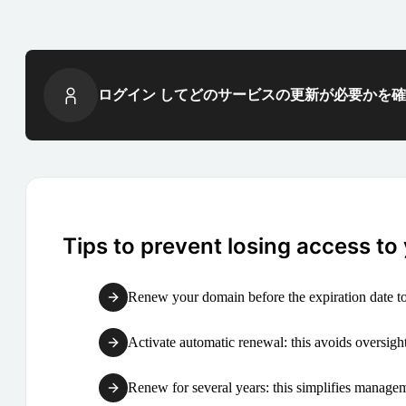
ログイン してどのサービスの更新が必要かを
Tips to prevent losing access to
Renew your domain before the expiration date to
Activate automatic renewal: this avoids oversight
Renew for several years: this simplifies manag