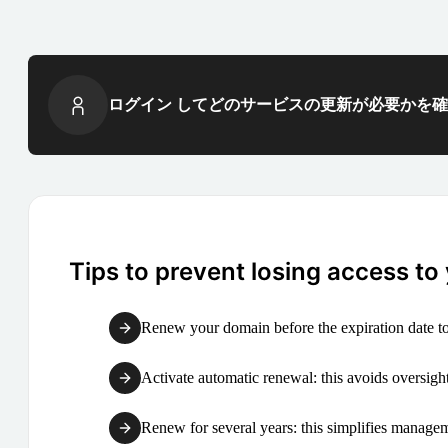
ログイン してどのサービスの更新が必要かを
Tips to prevent losing access to
Renew your domain before the expiration date to
Activate automatic renewal: this avoids oversight
Renew for several years: this simplifies manag