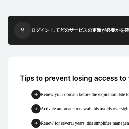
ログイン してどのサービスの更新が必要かを
Tips to prevent losing access to
Renew your domain before the expiration date to
Activate automatic renewal: this avoids oversight
Renew for several years: this simplifies manag