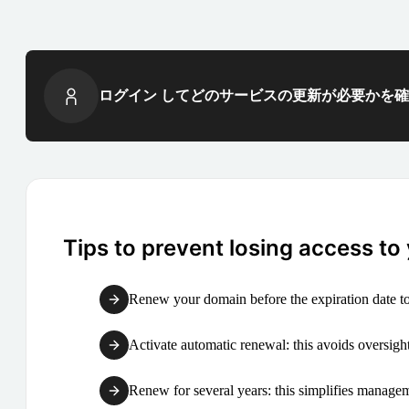
ログイン してどのサービスの更新が必要かを
Tips to prevent losing access to
Renew your domain before the expiration date to
Activate automatic renewal: this avoids oversight
Renew for several years: this simplifies manag