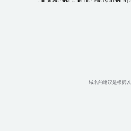
and provide details about the action you tried to p
域名的建议是根据以