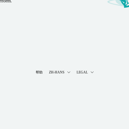
erform.
帮助
ZH-HANS
LEGAL