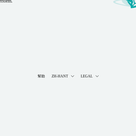
erform.
幫助
ZH-HANT
LEGAL