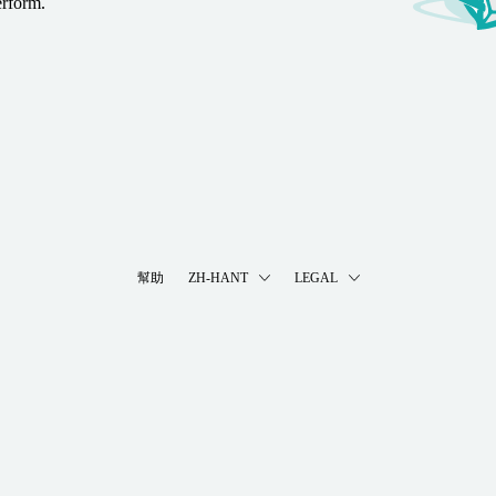
erform.
幫助
ZH-HANT
LEGAL