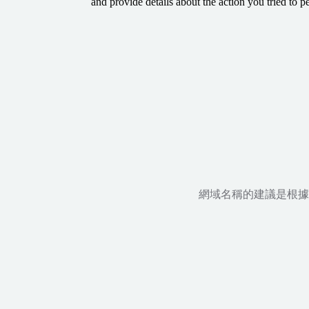
and provide details about the action you tried to p
網域名稱的建議是根據