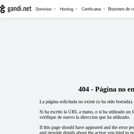
Buzones de c
Dominios
Hosting
Certificates
404 - Página no e
La página solicitada no existe (o ha sido borrada).
Si ha escrito la URL a mano, o si ha utilizado un 
verifique de nuevo la direccion que ha utilizado.
If this page should have appeared and the error per
and provide details about the action you tried to p