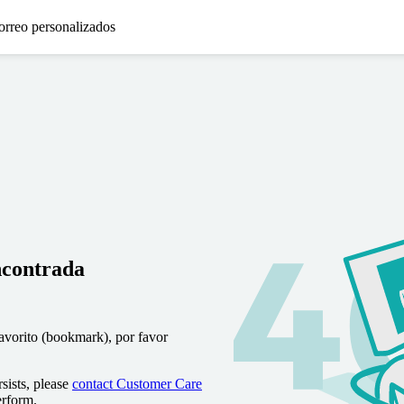
orreo personalizados
ncontrada
favorito (bookmark), por favor
sists, please
contact Customer Care
erform.