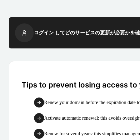
ログイン してどのサービスの更新が必要かを
Tips to prevent losing access to
Renew your domain before the expiration date to
Activate automatic renewal: this avoids oversight
Renew for several years: this simplifies manag