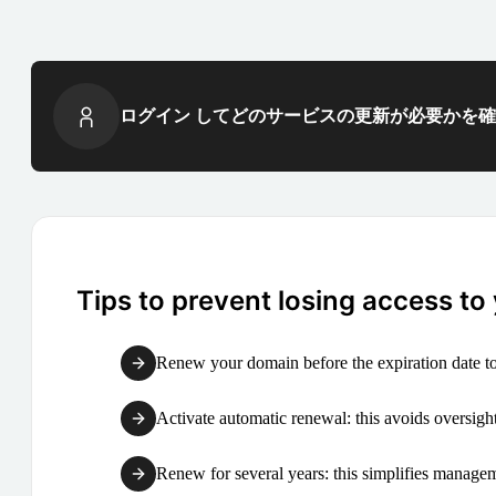
ログイン してどのサービスの更新が必要かを
Tips to prevent losing access to
Renew your domain before the expiration date to
Activate automatic renewal: this avoids oversight
Renew for several years: this simplifies manag