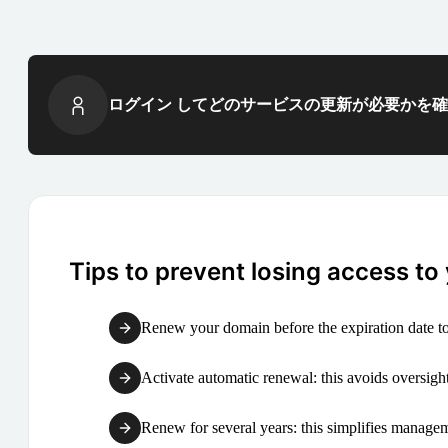
ログイン してどのサービスの更新が必要かを
Tips to prevent losing access to
Renew your domain before the expiration date to
Activate automatic renewal: this avoids oversight
Renew for several years: this simplifies manag