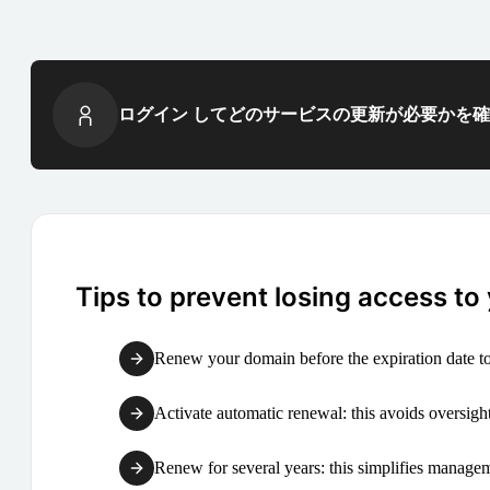
ログイン してどのサービスの更新が必要かを
Tips to prevent losing access to
Renew your domain before the expiration date to
Activate automatic renewal: this avoids oversight
Renew for several years: this simplifies manag