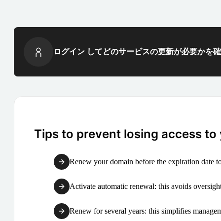
ログイン してどのサービスの更新が必要かを
Tips to prevent losing access to
Renew your domain before the expiration date to
Activate automatic renewal: this avoids oversight
Renew for several years: this simplifies manag