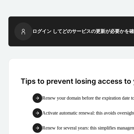
ログイン してどのサービスの更新が必要かを
Tips to prevent losing access to
Renew your domain before the expiration date to
Activate automatic renewal: this avoids oversight
Renew for several years: this simplifies manag