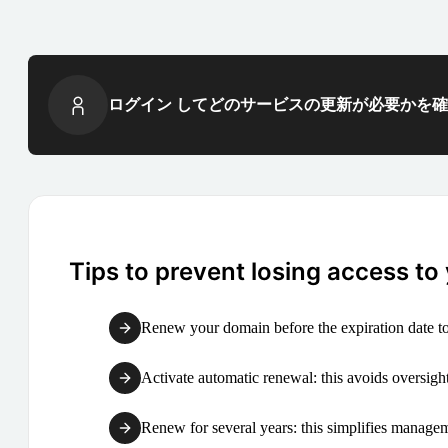
ログイン してどのサービスの更新が必要かを
Tips to prevent losing access to
Renew your domain before the expiration date to
Activate automatic renewal: this avoids oversight
Renew for several years: this simplifies manag