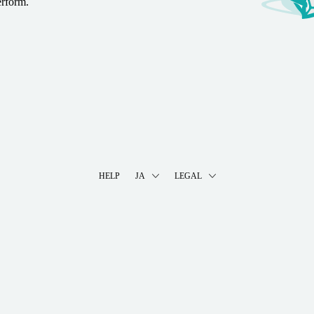
erform.
HELP
JA
LEGAL