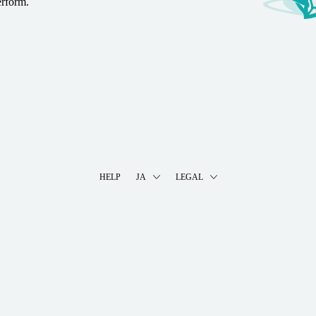
erform.
HELP
JA
LEGAL