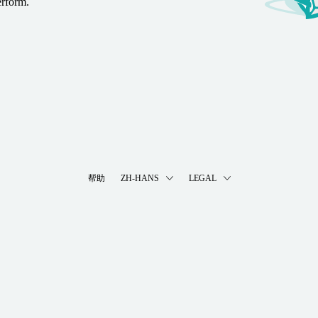
erform.
帮助
ZH-HANS
LEGAL