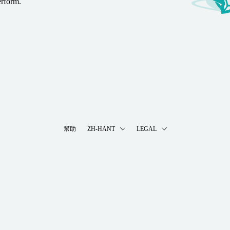
erform.
幫助
ZH-HANT
LEGAL