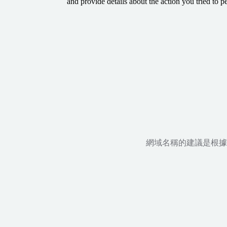
and provide details about the action you tried to p
網域名稱的建議是根據