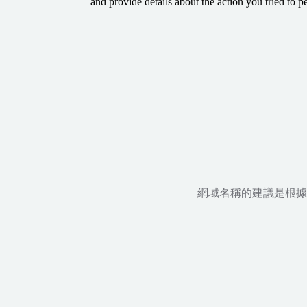
and provide details about the action you tried to p
網域名稱的建議是根據