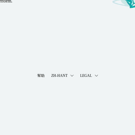
erform.
幫助
ZH-HANT
LEGAL