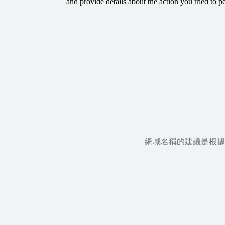
and provide details about the action you tried to p
網域名稱的建議是根據