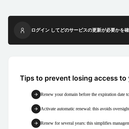
ログイン してどのサービスの更新が必要かを
Tips to prevent losing access to
Renew your domain before the expiration date to
Activate automatic renewal: this avoids oversight
Renew for several years: this simplifies manag